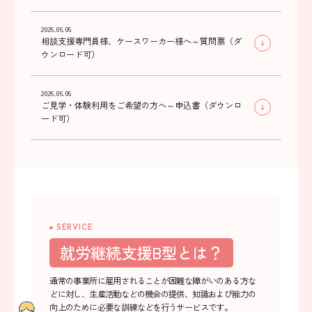
2026.06.06
相談支援専門員様、ケースワーカー様へ～質問票（ダ
ウンロード可）
2026.06.06
ご見学・体験利用をご希望の方へ～申込書（ダウンロ
ード可）
SERVICE
就労継続支援B型とは？
通常の事業所に雇用されることが困難な障がいのある方な
どに対し、
生産活動などの機会の提供、知識および能力の
向上のために必要な訓練などを行うサービスです。